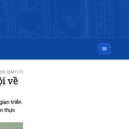
0:00 (GMT+7)
i về
ian triển
ện thực