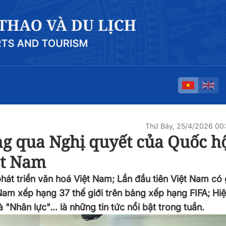
Thứ Bảy, 25/4/2026 0
g qua Nghị quyết của Quốc hộ
ệt Nam
át triển văn hoá Việt Nam; Lần đầu tiên Việt Nam có g
t Nam xếp hạng 37 thế giới trên bảng xếp hạng FIFA; Hi
à "Nhân lực"… là những tin tức nổi bật trong tuần.