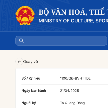
←
Quay về
Số / Ký hiệu
1100/QÐ-BVHTTDL
Ngày ban hành
21/04/2025
Người ký
Tạ Quang Đông