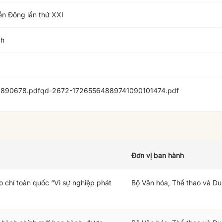
ền Đông lần thứ XXI
ch
890678.pdf
qd-2672-17265564889741090101474.pdf
Đơn vị ban hành
o chí toàn quốc “Vì sự nghiệp phát
Bộ Văn hóa, Thể thao và Du 