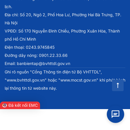
lịch.
Địa chỉ: Số 20, Ngõ 2, Phố Hoa Lư, Phường Hai Bà Trưng, TP.
Hà Nội
VPĐD: Số 170 Nguyễn Đình Chiểu, Phường Xuân Hòa, Thành
phố Hồ Chí Minh
Điện thoại: 0243.9745845
Đường dây nóng: 0901.22.33.66
Email: banbientap@bvhttdl.gov.vn
Ghi rõ nguồn "Cổng Thông tin điện tử Bộ VHTTDL",
"www.bvhttdl.gov.vn" hoặc "www.mocst.gov.vn" khi phát hành
lại thông tin từ website này.
Đã kết nối EMC