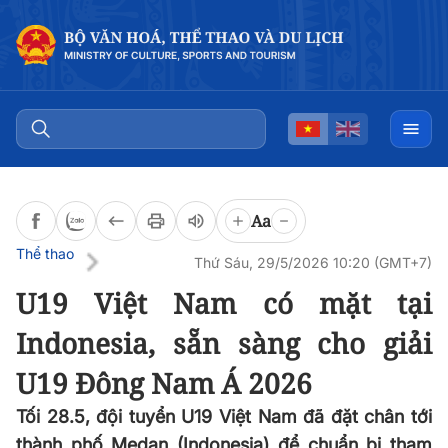
Đọc bài
0:00
/
0:00
Aa
Thể thao
Thứ Sáu, 29/5/2026 10:20 (GMT+7)
U19 Việt Nam có mặt tại
Indonesia, sẵn sàng cho giải
U19 Đông Nam Á 2026
Tối 28.5, đội tuyển U19 Việt Nam đã đặt chân tới
thành phố Medan (Indonesia) để chuẩn bị tham