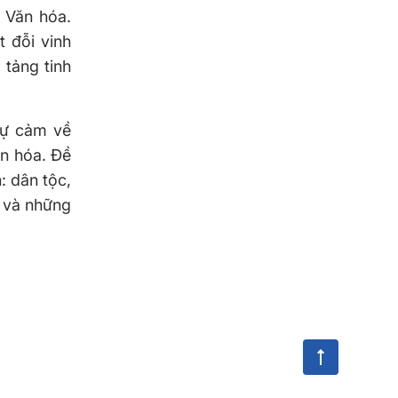
 Văn hóa.
 đỗi vinh
 tảng tinh
dự cảm về
ăn hóa. Đề
: dân tộc,
n và những