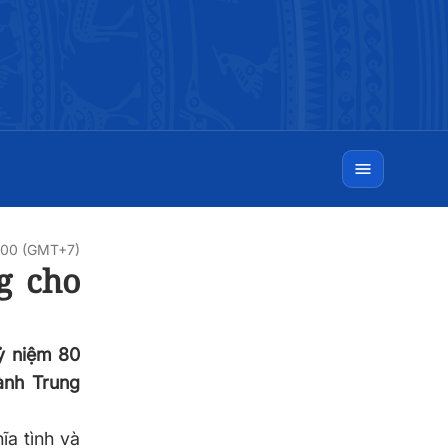
0:00 (GMT+7)
g cho
kỷ niệm 80
ành Trung
ĩa tình và