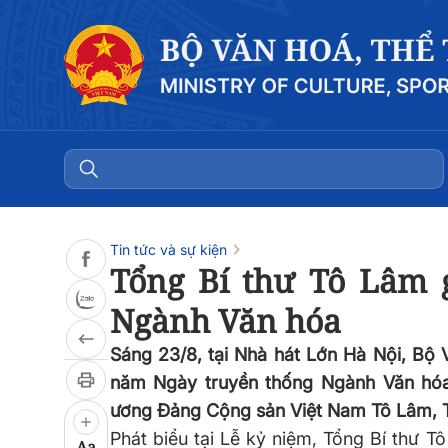
Đọc bài
0:00
/
0:00
Tin tức và sự kiện
Tổng Bí thư Tô Lâm 
Ngành Văn hóa
Sáng 23/8, tại Nhà hát Lớn Hà Nội, Bộ 
năm Ngày truyền thống Ngành Văn hóa
ương Đảng Cộng sản Việt Nam Tô Lâm, T
Phát biểu tại Lễ kỷ niệm, Tổng Bí thư T
Aa