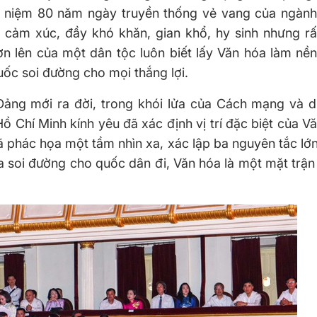
ỷ niệm 80 năm ngày truyền thống vẻ vang của ngành
ảm xúc, đầy khó khăn, gian khổ, hy sinh nhưng rất
n lên của một dân tộc luôn biết lấy Văn hóa làm nền
uốc soi đường cho mọi thắng lợi.
Đảng mới ra đời, trong khói lửa của Cách mạng và 
Hồ Chí Minh kính yêu đã xác định vị trí đặc biệt của V
phác họa một tầm nhìn xa, xác lập ba nguyên tắc lớn
a soi đường cho quốc dân đi, Văn hóa là một mặt trậ