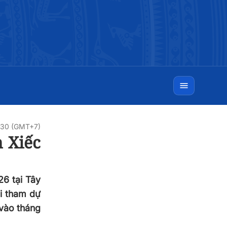
:30 (GMT+7)
n Xiếc
26 tại Tây
ời tham dự
 vào tháng