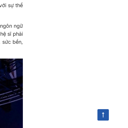
ới sự thể
i ngôn ngữ
hệ sĩ phải
, sức bền,