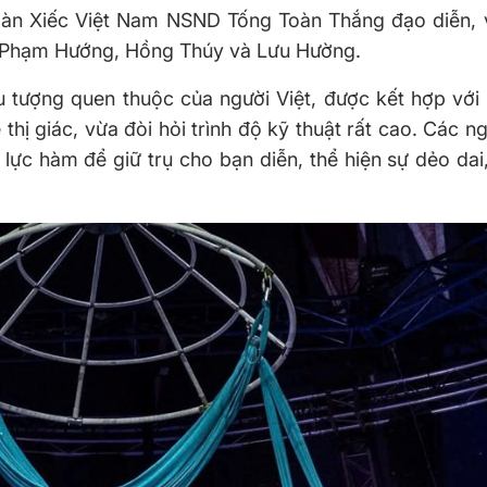
àn Xiếc Việt Nam NSND Tống Toàn Thắng đạo diễn, v
, Phạm Hướng, Hồng Thúy và Lưu Hường.
ểu tượng quen thuộc của người Việt, được kết hợp vớ
hị giác, vừa đòi hỏi trình độ kỹ thuật rất cao. Các ng
ực hàm để giữ trụ cho bạn diễn, thể hiện sự dẻo dai