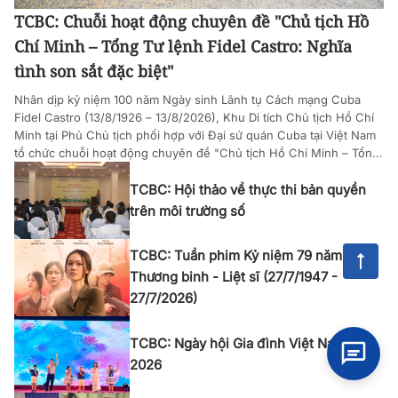
TCBC: Chuỗi hoạt động chuyên đề "Chủ tịch Hồ
Chí Minh – Tổng Tư lệnh Fidel Castro: Nghĩa
tình son sắt đặc biệt"
Nhân dịp kỷ niệm 100 năm Ngày sinh Lãnh tụ Cách mạng Cuba
Fidel Castro (13/8/1926 – 13/8/2026), Khu Di tích Chủ tịch Hồ Chí
Minh tại Phủ Chủ tịch phối hợp với Đại sứ quán Cuba tại Việt Nam
tổ chức chuỗi hoạt động chuyên đề "Chủ tịch Hồ Chí Minh – Tổng
Tư lệnh Fidel Castro: Nghĩa tình son sắt đặc biệt".
TCBC: Hội thảo về thực thi bản quyền
trên môi trường số
TCBC: Tuần phim Kỷ niệm 79 năm Ngày
Thương binh - Liệt sĩ (27/7/1947 -
27/7/2026)
TCBC: Ngày hội Gia đình Việt Nam năm
2026