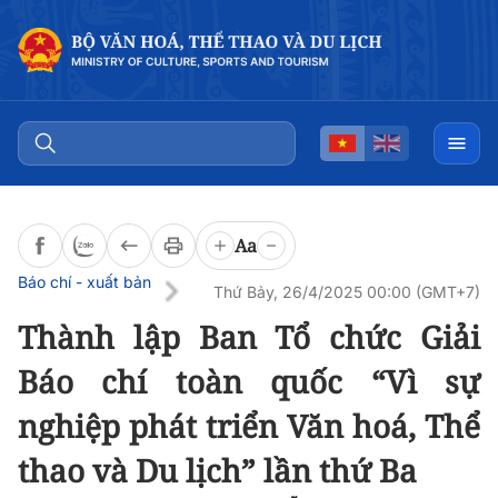
Đọc bài
0:00
/
0:00
Aa
Báo chí - xuất bản
Thứ Bảy, 26/4/2025 00:00 (GMT+7)
Thành lập Ban Tổ chức Giải
Báo chí toàn quốc “Vì sự
nghiệp phát triển Văn hoá, Thể
thao và Du lịch” lần thứ Ba