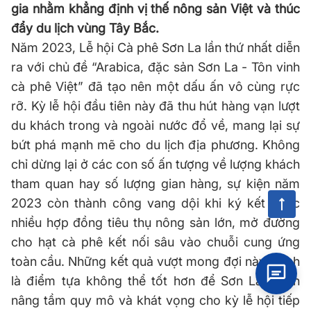
gia nhằm khẳng định vị thế nông sản Việt và thúc
đẩy du lịch vùng Tây Bắc.
Năm 2023, Lễ hội Cà phê Sơn La lần thứ nhất diễn
ra với chủ đề “Arabica, đặc sản Sơn La - Tôn vinh
cà phê Việt” đã tạo nên một dấu ấn vô cùng rực
rỡ. Kỳ lễ hội đầu tiên này đã thu hút hàng vạn lượt
du khách trong và ngoài nước đổ về, mang lại sự
bứt phá mạnh mẽ cho du lịch địa phương. Không
chỉ dừng lại ở các con số ấn tượng về lượng khách
tham quan hay số lượng gian hàng, sự kiện năm
2023 còn thành công vang dội khi ký kết được
nhiều hợp đồng tiêu thụ nông sản lớn, mở đường
cho hạt cà phê kết nối sâu vào chuỗi cung ứng
toàn cầu. Những kết quả vượt mong đợi này chính
là điểm tựa không thể tốt hơn để Sơn La tự tin
nâng tầm quy mô và khát vọng cho kỳ lễ hội tiếp