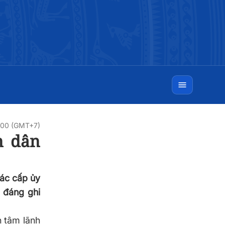
:00 (GMT+7)
n dân
ác cấp ủy
ả đáng ghi
 tâm lãnh