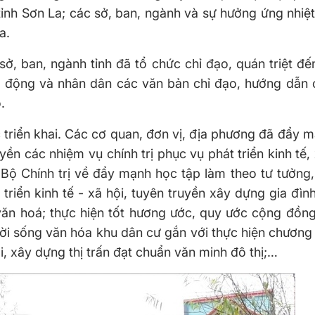
nh Sơn La; các sở, ban, ngành và sự hưởng ứng nhiệt 
a.
, ban, ngành tỉnh đã tổ chức chỉ đạo, quán triệt đế
ao động và nhân dân các văn bản chỉ đạo, hướng dẫn 
.
c triển khai. Các cơ quan, đơn vị, địa phương đã đẩy 
ền các nhiệm vụ chính trị phục vụ phát triển kinh tế, 
 Bộ Chính trị về đẩy mạnh học tập làm theo tư tưởng
riển kinh tế - xã hội, tuyên truyền xây dựng gia đìn
 văn hoá; thực hiện tốt hương ước, quy ước cộng đồn
i sống văn hóa khu dân cư gắn với thực hiện chương
, xây dựng thị trấn đạt chuẩn văn minh đô thị;…