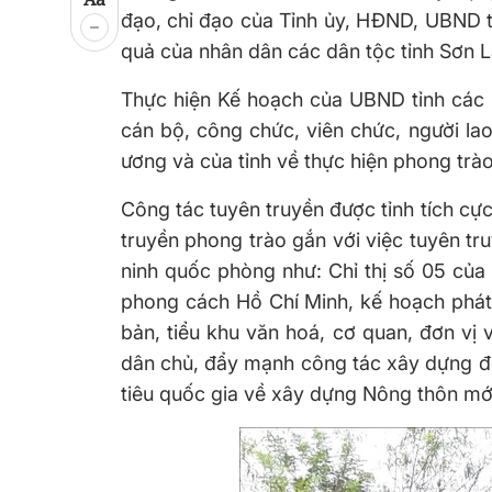
đạo, chỉ đạo của Tỉnh ủy, HĐND, UBND tỉ
quả của nhân dân các dân tộc tỉnh Sơn L
Thực hiện Kế hoạch của UBND tỉnh các sở
cán bộ, công chức, viên chức, người l
ương và của tỉnh về thực hiện phong trào
Công tác tuyên truyền được tỉnh tích cự
truyền phong trào gắn với việc tuyên truy
ninh quốc phòng như: Chỉ thị số 05 của
phong cách Hồ Chí Minh, kế hoạch phát t
bản, tiểu khu văn hoá, cơ quan, đơn vị
dân chủ, đẩy mạnh công tác xây dựng đờ
tiêu quốc gia về xây dựng Nông thôn mới