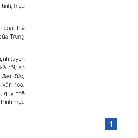
tình, hiệu
n toàn thể
của Trung
mạnh tuyên
xã hội, an
, đạo đức,
h văn hoá,
g, quy chế
 trình mục