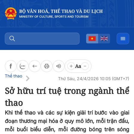
Đọc bài
0:00
/
0:00
Aa
Thể thao
Thứ Sáu, 24/4/2026 10:05 (GMT+7)
Sở hữu trí tuệ trong ngành thể
thao
Khi thể thao và các sự kiện giải trí bước vào giai
đoạn thương mại hóa ở quy mô lớn, mỗi trận đấu,
mỗi buổi biểu diễn, mỗi đường bóng trên sóng