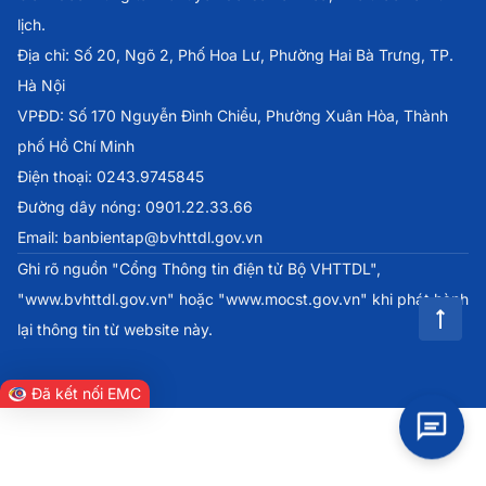
lịch.
Địa chỉ: Số 20, Ngõ 2, Phố Hoa Lư, Phường Hai Bà Trưng, TP.
Hà Nội
VPĐD: Số 170 Nguyễn Đình Chiểu, Phường Xuân Hòa, Thành
phố Hồ Chí Minh
Điện thoại: 0243.9745845
Đường dây nóng: 0901.22.33.66
Email: banbientap@bvhttdl.gov.vn
Ghi rõ nguồn "Cổng Thông tin điện tử Bộ VHTTDL",
"www.bvhttdl.gov.vn" hoặc "www.mocst.gov.vn" khi phát hành
lại thông tin từ website này.
Đã kết nối EMC