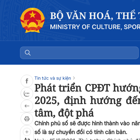
Đọc bài
0:00
/
0:00
Tin tức và sự kiện
Phát triển CPĐT hướng
2025, định hướng đ
tâm, đột phá
Chính phủ số sẽ được hình thành vào nă
số là sự chuyển đổi có tính căn bản.
Aa