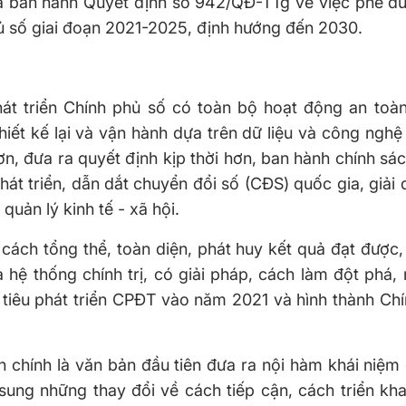
ã ban hành Quyết định số 942/QĐ-TTg về việc phê du
hủ số giai đoạn 2021-2025, định hướng đến 2030.
 triển Chính phủ số có toàn bộ hoạt động an toà
iết kế lại và vận hành dựa trên dữ liệu và công nghệ 
ơn, đưa ra quyết định kịp thời hơn, ban hành chính sách
phát triển, dẫn dắt chuyển đổi số (CĐS) quốc gia, giải 
quản lý kinh tế - xã hội.
ách tổng thể, toàn diện, phát huy kết quả đạt được,
̉ hệ thống chính trị, có giải pháp, cách làm đột phá
ỉ tiêu phát triển CPĐT vào năm 2021 và hình thành Chí
 chính là văn bản đầu tiên đưa ra nội hàm khái niệm
sung những thay đổi về cách tiếp cận, cách triển kh