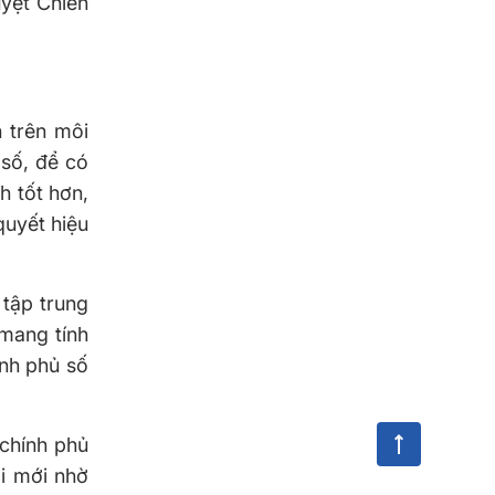
yệt Chiến
n trên môi
số, để có
 tốt hơn,
quyết hiệu
 tập trung
, mang tính
nh phủ số
 chính phủ
ai mới nhờ