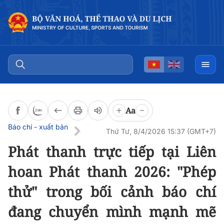
Đọc bài
0:00
/
0:00
Aa
Báo chí - xuất bản
Thứ Tư, 8/4/2026 15:37 (GMT+7)
Phát thanh trực tiếp tại Liên
hoan Phát thanh 2026: "Phép
thử" trong bối cảnh báo chí
đang chuyển mình mạnh mẽ