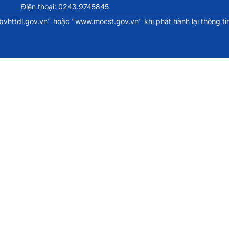
Điện thoại: 0243.9745845
httdl.gov.vn" hoặc "www.mocst.gov.vn" khi phát hành lại thông tin