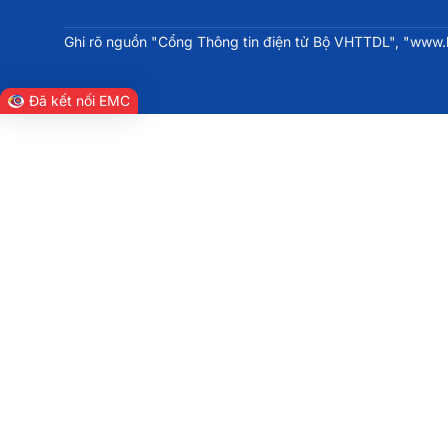
Ghi rõ nguồn "Cổng Thông tin điện tử Bộ VHTTDL", "www.bv
Đã kết nối EMC