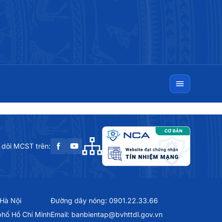
 dõi MCST trên:
 Hà Nội
Đường dây nóng: 0901.22.33.66
phố Hồ Chí Minh
Email: banbientap@bvhttdl.gov.vn