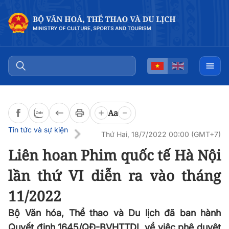
Đọc bài
0:00
/
0:00
Aa
Tin tức và sự kiện
Thứ Hai, 18/7/2022 00:00 (GMT+7)
Liên hoan Phim quốc tế Hà Nội
lần thứ VI diễn ra vào tháng
11/2022
Bộ Văn hóa, Thể thao và Du lịch đã ban hành
Quyết định 1645/QĐ-BVHTTDL về việc phê duyệt