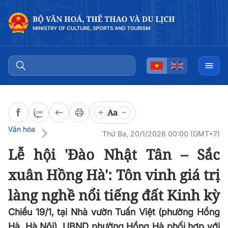
Đọc bài
0:00
/
0:00
Aa
Văn hóa
Thứ Ba, 20/1/2026 00:00 (GMT+7)
Lễ hội 'Đào Nhật Tân – Sắc
xuân Hồng Hà': Tôn vinh giá trị
làng nghề nổi tiếng đất Kinh kỳ
Chiều 19/1, tại Nhà vườn Tuấn Việt (phường Hồng
Hà, Hà Nội), UBND phường Hồng Hà phối hợp với