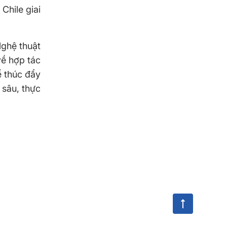
Chile giai
Nghệ thuật
về hợp tác
ể thúc đẩy
 sâu, thực