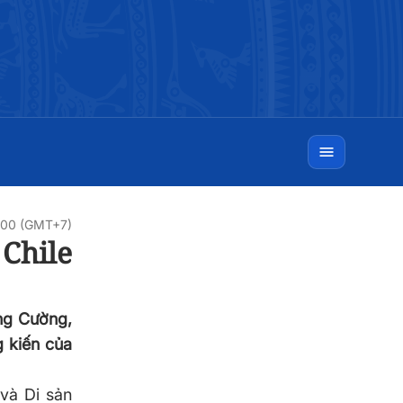
0:00 (GMT+7)
Chile
ng Cường,
g kiến của
và Di sản