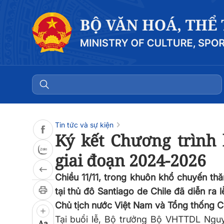
Đọc bài
0:00
/
0:00
Tin tức và sự kiện
Ký kết Chương trình 
giai đoạn 2024-2026
Chiều 11/11, trong khuôn khổ chuyến t
tại thủ đô Santiago de Chile đã diễn ra 
Chủ tịch nước Việt Nam và Tổng thống Chi
Tại buổi lễ, Bộ trưởng Bộ VHTTDL Ngu
Aa