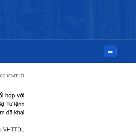
0:00 (GMT+7)
ối hợp với
ộ Tư lệnh
am đã khai
Bộ VHTTDL