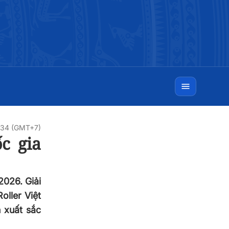
7:34 (GMT+7)
c gia
2026. Giải
ller Việt
 xuất sắc