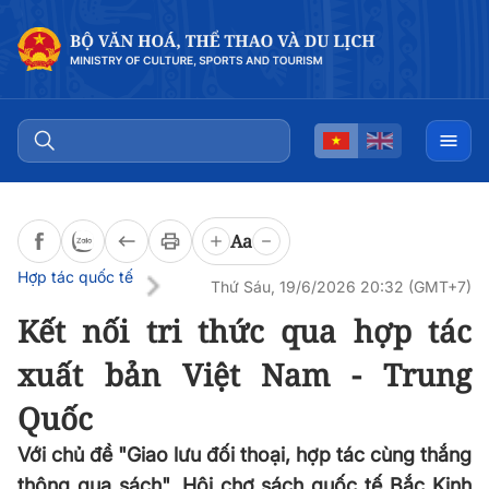
Đọc bài
0:00
/
0:00
Aa
Hợp tác quốc tế
Thứ Sáu, 19/6/2026 20:32 (GMT+7)
Kết nối tri thức qua hợp tác
xuất bản Việt Nam - Trung
Quốc
Với chủ đề "Giao lưu đối thoại, hợp tác cùng thắng
thông qua sách", Hội chợ sách quốc tế Bắc Kinh