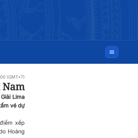
0:00 (GMT+7)
ệt Nam
 Giải Lima
 tấm vé dự
 điểm xếp
udo Hoàng