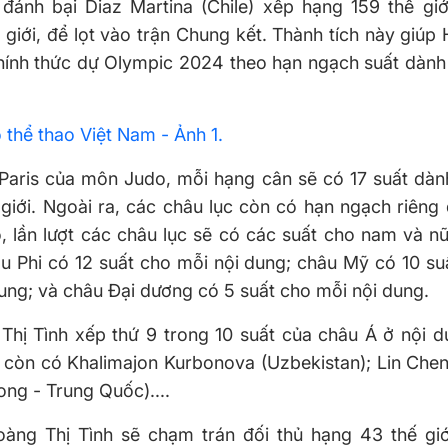
 đánh bại Diaz Martina (Chile) xếp hạng 159 thế giớ
giới, để lọt vào trận Chung kết. Thành tích này giúp
 chính thức dự Olympic 2024 theo hạn ngạch suất dàn
 Paris của môn Judo, mỗi hạng cân sẽ có 17 suất dà
giới. Ngoài ra, các châu lục còn có hạn ngạch riêng
, lần lượt các châu lục sẽ có các suất cho nam và n
u Phi có 12 suất cho mỗi nội dung; châu Mỹ có 10 su
dung; và châu Đại dương có 5 suất cho mỗi nội dung.
 Thị Tình xếp thứ 9 trong 10 suất của châu Á ở nội 
 còn có Khalimajon Kurbonova (Uzbekistan); Lin Chen
ng - Trung Quốc)....
oàng Thị Tình sẽ chạm trán đối thủ hạng 43 thế gi