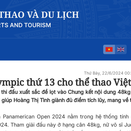
Thứ Bảy, 22/6/2024 0
ympic thứ 13 cho thể thao Vi
thi đấu xuất sắc để lọt vào Chung kết nội dung 48kg
giúp Hoàng Thị Tình giành đủ điểm tích lũy, mang về
ima Panamerican Open 2024 nằm trong hệ thống tính
2024. Tham giải đấu này ở hạng cân 48kg, nữ võ sĩ J