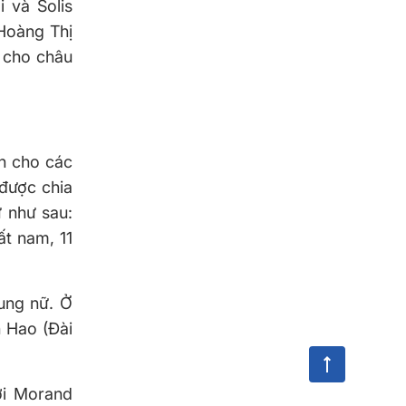
i và Solis
 Hoàng Thị
h cho châu
nh cho các
 được chia
ữ như sau:
ất nam, 11
dung nữ. Ở
 Hao (Đài
ới Morand