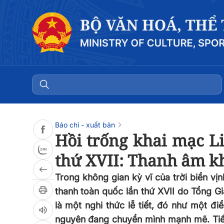
Đọc bài
0:00
/
0:00
Báo chí - xuất bản
Hồi trống khai mạc L
thứ XVII: Thanh âm k
Trong không gian kỳ vĩ của trời biển vị
thanh toàn quốc lần thứ XVII do Tổng G
là một nghi thức lễ tiết, đó như một 
nguyên đang chuyển mình mạnh mẽ. Tiến