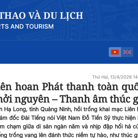
Thứ Hai, 13/4/2026 1
iên hoan Phát thanh toàn quố
hởi nguyên – Thanh âm thúc g
nh Hạ Long, tỉnh Quảng Ninh, hồi trống khai mạc Liên
iám đốc Đài Tiếng nói Việt Nam Đỗ Tiến Sỹ thực hiện
điểm chạm giữa di sản ngàn năm và nhịp đập hối hả c
g trống vang lên đánh thức niềm tự hào, như thúc g