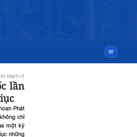
4:01 (GMT+7)
c lần
iục
 hoan Phát
 không chỉ
ủa một kỷ
iục những