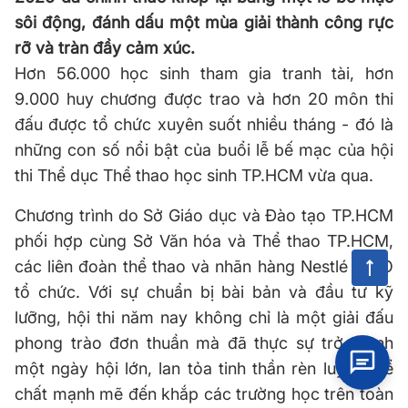
sôi động, đánh dấu một mùa giải thành công rực
rỡ và tràn đầy cảm xúc.
Hơn 56.000 học sinh tham gia tranh tài, hơn
9.000 huy chương được trao và hơn 20 môn thi
đấu được tổ chức xuyên suốt nhiều tháng - đó là
những con số nổi bật của buổi lễ bế mạc của hội
thi Thể dục Thể thao học sinh TP.HCM vừa qua.
Chương trình do Sở Giáo dục và Đào tạo TP.HCM
phối hợp cùng Sở Văn hóa và Thể thao TP.HCM,
các liên đoàn thể thao và nhãn hàng Nestlé MILO
tổ chức. Với sự chuẩn bị bài bản và đầu tư kỹ
lưỡng, hội thi năm nay không chỉ là một giải đấu
phong trào đơn thuần mà đã thực sự trở thành
một ngày hội lớn, lan tỏa tinh thần rèn luyện thể
chất mạnh mẽ đến khắp các trường học trên toàn