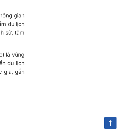
không gian
ẩm du lịch
ch sử, tâm
c) là vùng
n du lịch
c gia, gắn