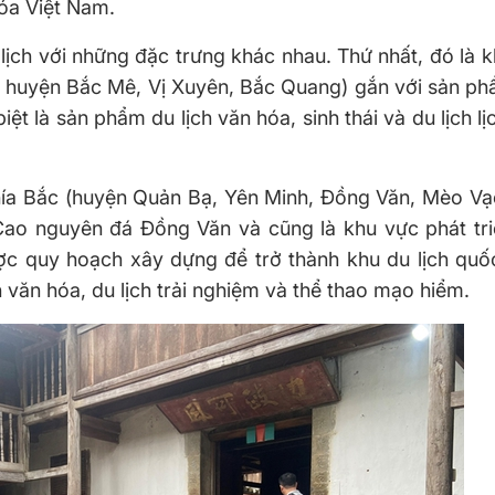
óa Việt Nam.
lịch với những đặc trưng khác nhau. Thứ nhất, đó là 
g, huyện Bắc Mê, Vị Xuyên, Bắc Quang) gắn với sản ph
ệt là sản phẩm du lịch văn hóa, sinh thái và du lịch lị
phía Bắc (huyện Quản Bạ, Yên Minh, Đồng Văn, Mèo Vạ
o nguyên đá Đồng Văn và cũng là khu vực phát triể
ợc quy hoạch xây dựng để trở thành khu du lịch quố
ch văn hóa, du lịch trải nghiệm và thể thao mạo hiểm.