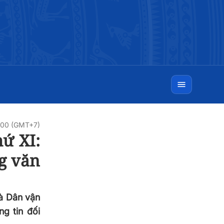
:00 (GMT+7)
hứ XI:
ng văn
và Dân vận
g tin đối