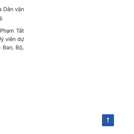
à Dân vận
g.
 Phạm Tất
Uỷ viên dự
 Ban, Bộ,