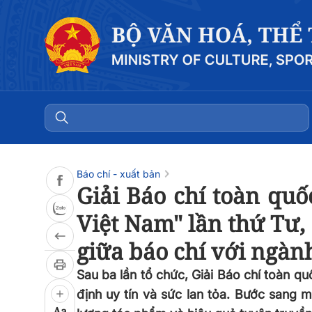
Đọc bài
0:00
/
0:00
Báo chí - xuất bản
Giải Báo chí toàn quố
Việt Nam" lần thứ Tư, 
giữa báo chí với ngàn
Sau ba lần tổ chức, Giải Báo chí toàn q
định uy tín và sức lan tỏa. Bước sang m
Aa