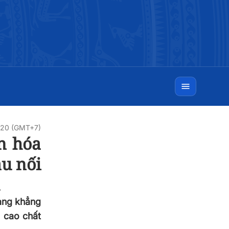
:20 (GMT+7)
ăn hóa
ầu nối
càng khẳng
g cao chất