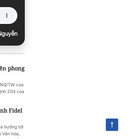
Nguyễn
iên phong
57-NQ/TW của
định 204 của
ệnh Fidel
à hướng tới
ộ Văn hóa,