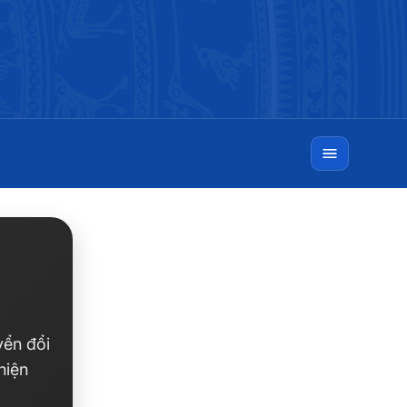
yển đổi
hiện