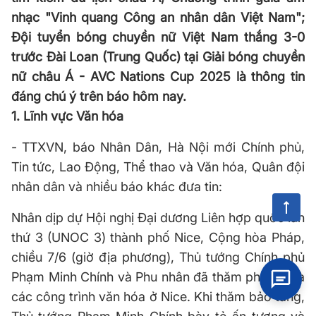
nhạc "Vinh quang Công an nhân dân Việt Nam";
Đội tuyển bóng chuyền nữ Việt Nam thắng 3-0
trước Đài Loan (Trung Quốc) tại Giải bóng chuyền
nữ châu Á - AVC Nations Cup 2025 là thông tin
đáng chú ý trên báo hôm nay.
1. Lĩnh vực Văn hóa
- TTXVN, báo Nhân Dân, Hà Nội mới Chính phủ,
Tin tức, Lao Động, Thể thao và Văn hóa, Quân đội
nhân dân và nhiều báo khác đưa tin:
Nhân dịp dự Hội nghị Đại dương Liên hợp quốc lần
thứ 3 (UNOC 3) thành phố Nice, Cộng hòa Pháp,
chiều 7/6 (giờ địa phương), Thủ tướng Chính phủ
Phạm Minh Chính và Phu nhân đã thăm phố cổ và
các công trình văn hóa ở Nice. Khi thăm bảo tàng,