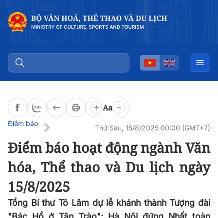
Đọc bài
0:00
/
0:00
Aa
Điểm báo
Thứ Sáu, 15/8/2025 00:00 (GMT+7)
Điểm báo hoạt động ngành Văn
hóa, Thể thao và Du lịch ngày
15/8/2025
Tổng Bí thư Tô Lâm dự lễ khánh thành Tượng đài
"Bác Hồ ở Tân Trào"; Hà Nội đứng Nhất toàn