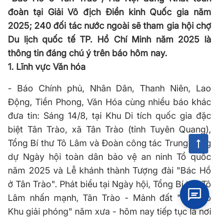
đoàn tại Giải Vô địch Điền kinh Quốc gia năm
2025; 240 đối tác nước ngoài sẽ tham gia hội chợ
Du lịch quốc tế TP. Hồ Chí Minh năm 2025 là
thông tin đáng chú ý trên báo hôm nay.
1. Lĩnh vực Văn hóa
- Báo Chính phủ, Nhân Dân, Thanh Niên, Lao
Động, Tiền Phong, Văn Hóa cùng nhiều báo khác
đưa tin: Sáng 14/8, tại Khu Di tích quốc gia đặc
biệt Tân Trào, xã Tân Trào (tỉnh Tuyên Quang),
Tổng Bí thư Tô Lâm và Đoàn công tác Trung ương
dự Ngày hội toàn dân bảo vệ an ninh Tổ quốc
năm 2025 và Lễ khánh thành Tượng đài "Bác Hồ
ở Tân Trào". Phát biểu tại Ngày hội, Tổng Bí thư Tô
Lâm nhấn mạnh, Tân Trào - Mảnh đất "Thủ đô
Khu giải phóng" năm xưa - hôm nay tiếp tục là nơi