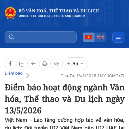
Đọc bài
0:00
/
0:00
Aa
Điểm báo
Thứ Tư, 13/5/2026 11:01 (GMT+7)
Điểm báo hoạt động ngành Văn
hóa, Thể thao và Du lịch ngày
13/5/2026
Việt Nam - Lào tăng cường hợp tác về văn hóa,
du lịch; Đội tuyển U17 Việt Nam gặp U17 UAE tại