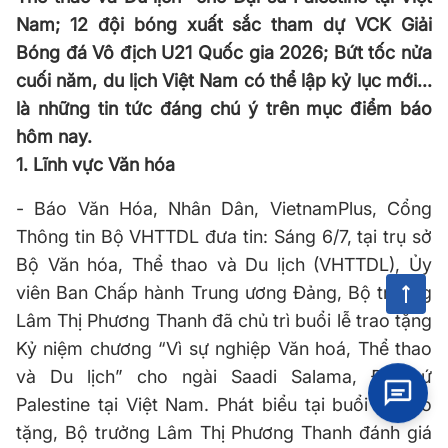
Nam; 12 đội bóng xuất sắc tham dự VCK Giải
Bóng đá Vô địch U21 Quốc gia 2026; Bứt tốc nửa
cuối năm, du lịch Việt Nam có thể lập kỷ lục mới...
là những tin tức đáng chú ý trên mục điểm báo
hôm nay.
1. Lĩnh vực Văn hóa
- Báo Văn Hóa, Nhân Dân, VietnamPlus, Cổng
Thông tin Bộ VHTTDL đưa tin:
Sáng 6/7, tại trụ sở
Bộ Văn hóa, Thể thao và Du lịch (VHTTDL), Ủy
viên Ban Chấp hành Trung ương Đảng, Bộ trưởng
Lâm Thị Phương Thanh đã chủ trì buổi lễ trao tặng
Kỷ niệm chương “Vì sự nghiệp Văn hoá, Thể thao
và Du lịch” cho ngài Saadi Salama, Đại sứ
Palestine tại Việt Nam
. Phát biểu tại buổi lễ trao
tặng, Bộ trưởng Lâm Thị Phương Thanh đánh giá