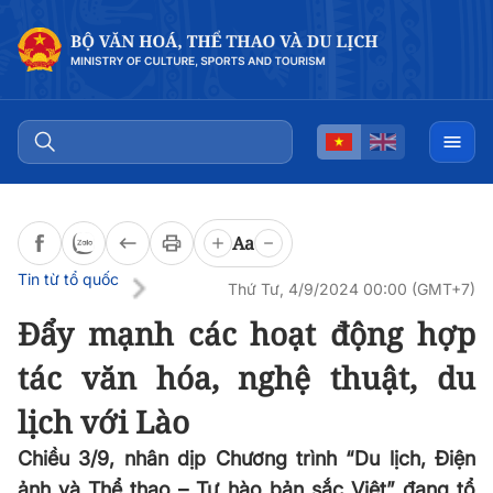
Đọc bài
0:00
/
0:00
Aa
Tin từ tổ quốc
Thứ Tư, 4/9/2024 00:00 (GMT+7)
Đẩy mạnh các hoạt động hợp
tác văn hóa, nghệ thuật, du
lịch với Lào
Chiều 3/9, nhân dịp Chương trình “Du lịch, Điện
ảnh và Thể thao – Tự hào bản sắc Việt” đang tổ