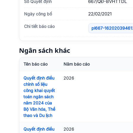
667/QÐ-BVHTTDL
Số Quyết định
22/02/2021
Ngày công bố
Chi tiết báo cáo
pl667-16202039461
Ngân sách khác
Tên báo cáo
Năm báo cáo
Quyết định điều
2026
chỉnh số liệu
công khai quyết
toán ngân sách
năm 2024 của
Bộ Văn hóa, Thể
thao và Du lịch
Quyết định điều
2026