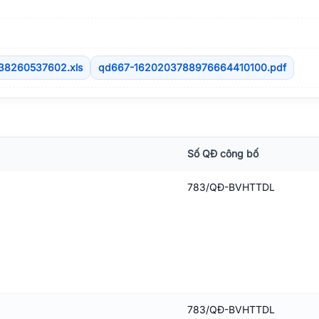
38260537602.xls
qd667-1620203788976664410100.pdf
Số QĐ công bố
783/QĐ-BVHTTDL
783/QĐ-BVHTTDL