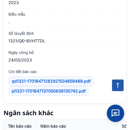
2023
Biểu mẫu
.
Số Quyết định
1321/QÐ-BVHTTDL
Ngày công bố
24/05/2023
Chi tiết báo cáo
qd1321-17018471282921534659489.pdf
pl1321-1701847137050638130742.pdf
Ngân sách khác
Tên báo cáo
Năm báo cáo
Số 