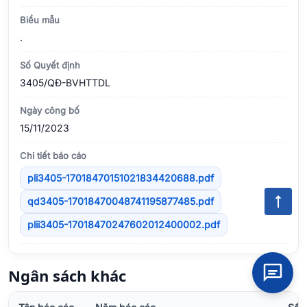
Biểu mẫu
.
Số Quyết định
3405/QÐ-BVHTTDL
Ngày công bố
15/11/2023
Chi tiết báo cáo
pli3405-17018470151021834420688.pdf
qd3405-17018470048741195877485.pdf
plii3405-17018470247602012400002.pdf
Ngân sách khác