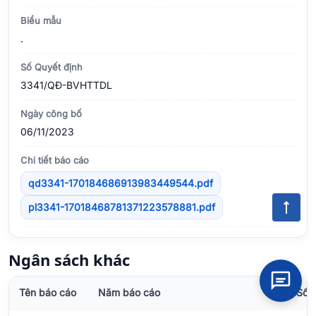
Biểu mẫu
.
Số Quyết định
3341/QÐ-BVHTTDL
Ngày công bố
06/11/2023
Chi tiết báo cáo
qd3341-170184686913983449544.pdf
pl3341-17018468781371223578881.pdf
Ngân sách khác
Tên báo cáo
Năm báo cáo
Số 