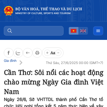
Đọc bài
0:00
/
0:00
Aa
Gia đình
Thứ Sáu, 27/6/2025 00:00 (GMT+7)
Cần Thơ: Sôi nổi các hoạt động
chào mừng Ngày Gia đình Việt
Nam
Ngày 26/6, Sở VHTTDL thành phố Cần Thơ tổ
chức Hội nghị tổng kết 5 năm thực hiện về xây