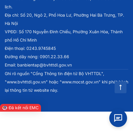
lịch.
Địa chỉ: Số 20, Ngõ 2, Phố Hoa Lư, Phường Hai Bà Trưng, TP.
Hà Nội
VPĐD: Số 170 Nguyễn Đình Chiểu, Phường Xuân Hòa, Thành
phố Hồ Chí Minh
Điện thoại: 0243.9745845
Đường dây nóng: 0901.22.33.66
Email: banbientap@bvhttdl.gov.vn
Ghi rõ nguồn "Cổng Thông tin điện tử Bộ VHTTDL",
"www.bvhttdl.gov.vn" hoặc "www.mocst.gov.vn" khi phát hành
lại thông tin từ website này.
Đã kết nối EMC