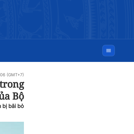
9:06 (GMT+7)
trong
của Bộ
bị bãi bỏ