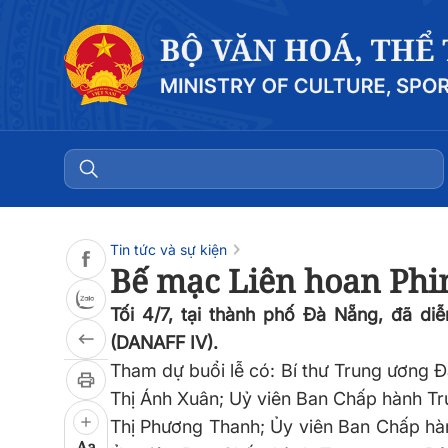
Đọc bài
0:00
/
0:00
Tin tức và sự kiện
Bế mạc Liên hoan Phim
Tối 4/7, tại thành phố Đà Nẵng, đã di
(DANAFF IV).
Tham dự buổi lễ có:
Bí thư
Trung ương Đ
Thị Ánh Xuân;
Uỷ viên Ban Chấp hành T
Thị Phương Thanh
; Ủy viên Ban Chấp h
Aa