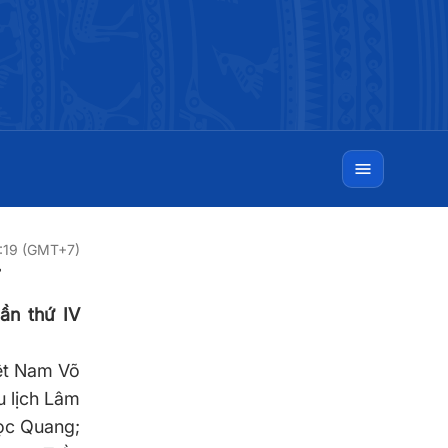
9:19 (GMT+7)
ần thứ IV
ệt Nam Võ
 lịch
Lâm
ọc Quang;