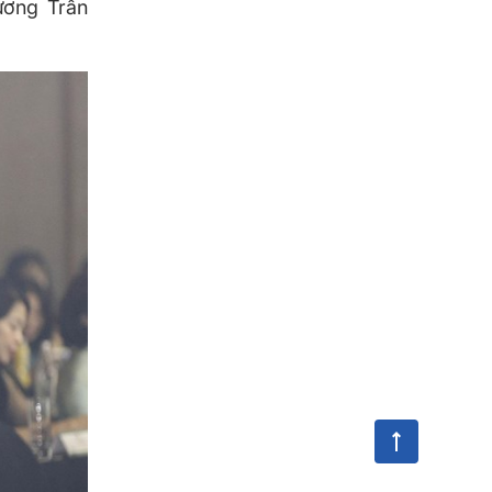
ương
Trần