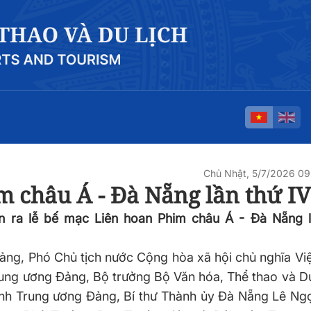
Chủ Nhật, 5/7/2026 0
 châu Á - Đà Nẵng lần thứ IV
ễn ra lễ bế mạc Liên hoan Phim châu Á - Đà Nẵng l
ảng, Phó Chủ tịch nước Cộng hòa xã hội chủ nghĩa Vi
rung ương Đảng
,
Bộ trưởng Bộ Văn
hóa, Thể thao và Du
ành Trung ương Đảng, Bí thư Thành ủy Đà Nẵng
Lê Ng