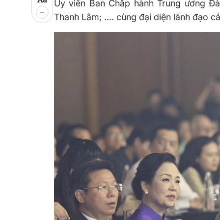
Ủy viên Ban Chấp hành Trung ương Đả
Thanh Lâm
;
.... c
ùng đại diện lãnh đạo c