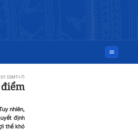
5:01 (GMT+7)
 điểm
Tuy nhiên,
quyết định
ợi thế khó