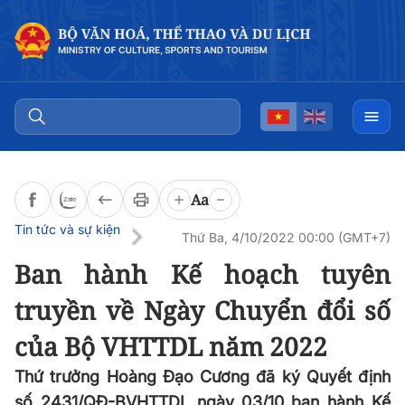
Đọc bài
0:00
/
0:00
Aa
Tin tức và sự kiện
Thứ Ba, 4/10/2022 00:00 (GMT+7)
Ban hành Kế hoạch tuyên
truyền về Ngày Chuyển đổi số
của Bộ VHTTDL năm 2022
Thứ trưởng Hoàng Đạo Cương đã ký Quyết định
số 2431/QĐ-BVHTTDL ngày 03/10 ban hành Kế