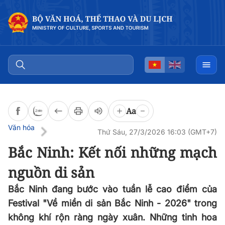
Đọc bài
0:00
/
0:00
Aa
Văn hóa
Thứ Sáu, 27/3/2026 16:03 (GMT+7)
Bắc Ninh: Kết nối những mạch
nguồn di sản
Bắc Ninh đang bước vào tuần lễ cao điểm của
Festival "Về miền di sản Bắc Ninh - 2026" trong
không khí rộn ràng ngày xuân. Những tinh hoa