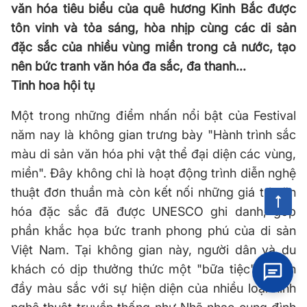
văn hóa tiêu biểu của quê hương Kinh Bắc được
tôn vinh và tỏa sáng, hòa nhịp cùng các di sản
đặc sắc của nhiều vùng miền trong cả nước, tạo
nên bức tranh văn hóa đa sắc, đa thanh...
Tinh hoa hội tụ
Một trong những điểm nhấn nổi bật của Festival
năm nay là không gian trưng bày "Hành trình sắc
màu di sản văn hóa phi vật thể đại diện các vùng,
miền". Đây không chỉ là hoạt động trình diễn nghệ
thuật đơn thuần mà còn kết nối những giá trị văn
hóa đặc sắc đã được UNESCO ghi danh, góp
phần khắc họa bức tranh phong phú của di sản
Việt Nam. Tại không gian này, người dân và du
khách có dịp thưởng thức một "bữa tiệc" di sản
đầy màu sắc với sự hiện diện của nhiều loại hình