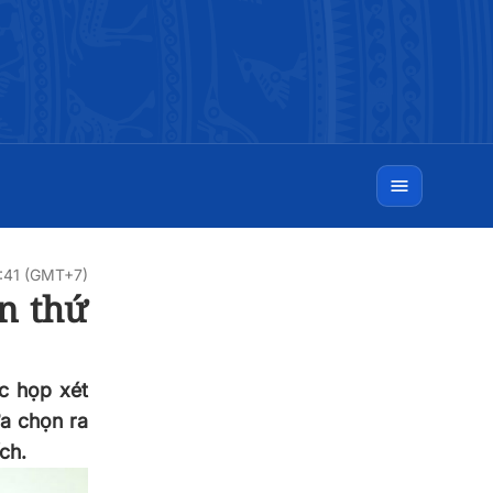
8:41 (GMT+7)
n thứ
ức họp xét
ựa chọn ra
ch.