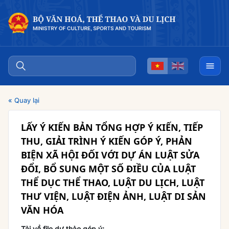
« Quay lại
LẤY Ý KIẾN BẢN TỔNG HỢP Ý KIẾN, TIẾP
THU, GIẢI TRÌNH Ý KIẾN GÓP Ý, PHẢN
BIỆN XÃ HỘI ĐỐI VỚI DỰ ÁN LUẬT SỬA
ĐỔI, BỔ SUNG MỘT SỐ ĐIỀU CỦA LUẬT
THỂ DỤC THỂ THAO, LUẬT DU LỊCH, LUẬT
THƯ VIỆN, LUẬT ĐIỆN ẢNH, LUẬT DI SẢN
VĂN HÓA
Tải về file dự thảo góp ý: