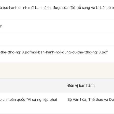
ủ tục hành chính mới ban hành, được sửa đổi, bổ sung và bị bãi bỏ t
ch
the-tthc-nq18.pdf
moi-ban-hanh-noi-dung-cu-the-tthc-nq18.pdf
Đơn vị ban hành
o chí toàn quốc “Vì sự nghiệp phát
Bộ Văn hóa, Thể thao và Du 