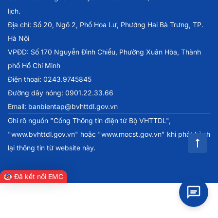
lịch.
Địa chỉ: Số 20, Ngõ 2, Phố Hoa Lư, Phường Hai Bà Trưng, TP.
Hà Nội
VPĐD: Số 170 Nguyễn Đình Chiểu, Phường Xuân Hòa, Thành
phố Hồ Chí Minh
Điện thoại: 0243.9745845
Đường dây nóng: 0901.22.33.66
Email: banbientap@bvhttdl.gov.vn
Ghi rõ nguồn "Cổng Thông tin điện tử Bộ VHTTDL",
"www.bvhttdl.gov.vn" hoặc "www.mocst.gov.vn" khi phát hành
lại thông tin từ website này.
Đã kết nối EMC