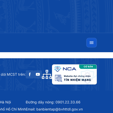
 dõi MCST trên:
 Hà Nội
Đường dây nóng: 0901.22.33.66
phố Hồ Chí Minh
Email: banbientap@bvhttdl.gov.vn