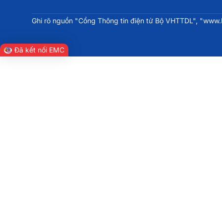
Ghi rõ nguồn "Cổng Thông tin điện tử Bộ VHTTDL", "www.bv
Đã kết nối EMC