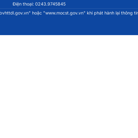
Điện thoại: 0243.9745845
httdl.gov.vn" hoặc "www.mocst.gov.vn" khi phát hành lại thông tin